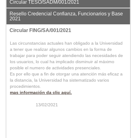
Circular TESO/SADM/001/2021
Con el fin de otorgar una atención más eficaz a las
Resello Credencial Confianza, Funcionarios y Base
Entidades Académicas y Dependencias Universitarias,
2021
la Dirección General de Control Presupuesta y la
Durante los días 9 y 10 de febrero, correspondiente a los
Dirección General de Proveduría, considerando que la
Circular FING/SA/001/2021
días de pago de la quincena 3, se seguirán resellando las
extensión de la contingencia sanitaria obliga a
credenciales de los trabajadores de confianza, funcionarios
optimizar los recursos tecnológicos con los que cuenta
Las circunstancias actuales han obligado a la Universidad
y base.
la Universidad
a tener que realizar algunos cambios en la forma de
En el caso de los
Académicos será hasta nuevo aviso.
Mas información da clic aquí
trabajar para poder seguir atendiendo las necesidades de
los usuarios, lo cual ha implicado disminuir al máximo
posible el numero de actividades presenciales.
Es por ello que a fin de otorgar una atención más eficaz a
la distancia, la Universidad ha sistematizado varios
procedimientos.
mas información da clic aquí.
13/02/2021